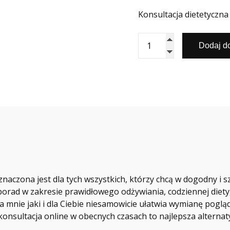
Konsultacja dietetyczna
ilość
Dodaj d
Konsultacja
dietetyczna
online
znaczona jest dla tych wszystkich, którzy chcą w dogodny i 
 porad w zakresie prawidłowego odżywiania, codziennej diety,
 mnie jaki i dla Ciebie niesamowicie ułatwia wymianę poglądó
onsultacja online w obecnych czasach to najlepsza alternaty